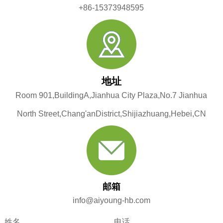
+86-15373948595
地址
Room 901,BuildingA,Jianhua City Plaza,No.7 Jianhua
North Street,Chang'anDistrict,Shijiazhuang,Hebei,CN
邮箱
info@aiyoung-hb.com
姓名
电话